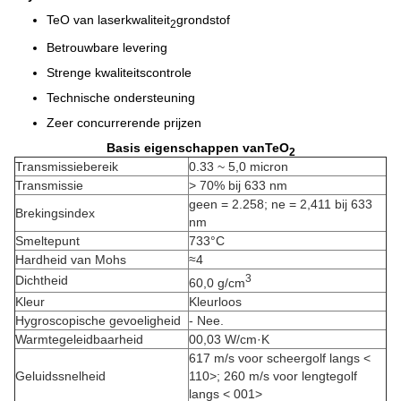
TeO van laserkwaliteit
grondstof
2
Betrouwbare levering
Strenge kwaliteitscontrole
Technische ondersteuning
Zeer concurrerende prijzen
Basis eigenschappen van
TeO
2
Transmissiebereik
0.33 ~ 5,0 micron
Transmissie
> 70% bij 633 nm
geen = 2.258; ne = 2,411 bij 633
Brekingsindex
nm
Smeltepunt
733°C
Hardheid van Mohs
≈4
3
Dichtheid
60,0 g/cm
Kleur
Kleurloos
Hygroscopische gevoeligheid
- Nee.
Warmtegeleidbaarheid
00,03 W/cm·K
617 m/s voor scheergolf langs <
Geluidssnelheid
110>; 260 m/s voor lengtegolf
langs < 001>