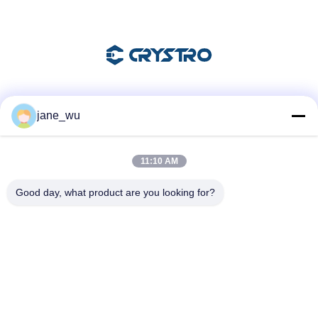
Sociale media
jane_wu
11:10 AM
Snel contact
Good day, what product are you looking for?
Telefoon
86-0551-63840886
E-mail
jane_wu@crystro.com
Adres