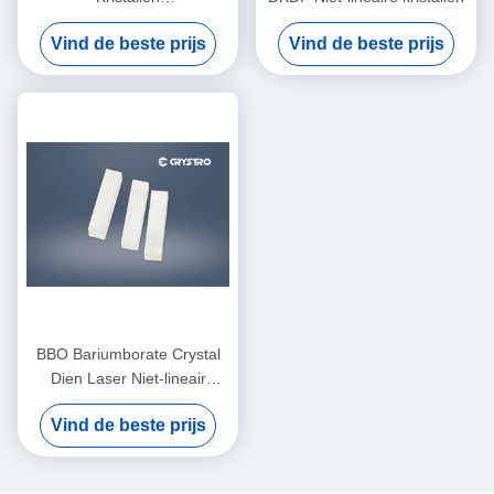
Kaliumdihydrogenfosfaat
Vind de beste prijs
Vind de beste prijs
Voor Q-schakelaar
BBO Bariumborate Crystal
Dien Laser Niet-lineair
BaB2O4 Brede transparantie
Vind de beste prijs