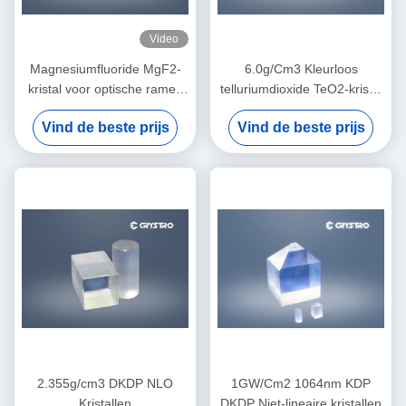
Video
Magnesiumfluoride MgF2-
6.0g/Cm3 Kleurloos
kristal voor optische ramen
telluriumdioxide TeO2-kristal
en lenzen
van laserkwaliteit
Vind de beste prijs
Vind de beste prijs
2.355g/cm3 DKDP NLO
1GW/Cm2 1064nm KDP
Kristallen
DKDP Niet-lineaire kristallen