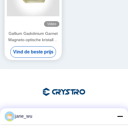
Video
Gallium Gadolinium Garnet
Magneto-optische kristallen
Gd3Ga5O12 of GGG
Vind de beste prijs
Sociale media
jane_wu