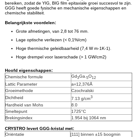
bereiken, zodat de YIG, BIG film epitaxiale groei succesvol te zijn.
GGG heeft goede fysische en mechanische eigenschappen en
chemische stabiliteit.
Belangrijkste voordelen:
Grote afmetingen, van 2,8 tot 76 mm.
Lage optische verliezen (< 0,1%/cm)
Hoge thermische geleidbaarheid (7,4 W m-1K-1).
Hoge drempel voor laserschade (> 1 GW/cm2)
Hoofd eigenschappen:
Gd
Ga.
O
Chemische formule
3
5
12
Lattic Parameter
a=12,376Å
Groeimethode
Czochralski
3
Dichtheid
7.13 g/cm
Hardheid van Mohs
8.0
Smeltepunt
1725°C
Brekingsindex
1.954 bij 1064 nm
CRYSTRO levert GGG-kristal met:
Oriëntatie
[111] binnen ±15 boogmin