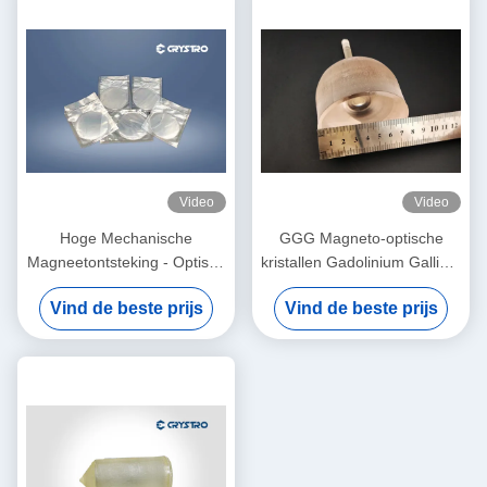
Video
Video
Hoge Mechanische
GGG Magneto-optische
Magneetontsteking - Optisch
kristallen Gadolinium Gallium
Crystal Gadolinium Gallium
Garnet Enkelkristallen en
Vind de beste prijs
Vind de beste prijs
Garnet
substraten