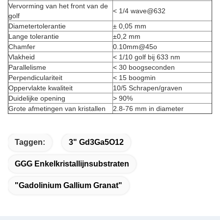
Vervorming van het front van de
< 1/4 wave@632
golf
Diametertolerantie
± 0,05 mm
Lange tolerantie
±0,2 mm
Chamfer
0.10mm@45o
Vlakheid
< 1/10 golf bij 633 nm
Parallelisme
< 30 boogseconden
Perpendiculariteit
< 15 boogmin
Oppervlakte kwaliteit
10/5 Schrapen/graven
Duidelijke opening
> 90%
Grote afmetingen van kristallen
2.8-76 mm in diameter
Taggen:
3" Gd3Ga5O12
GGG Enkelkristallijnsubstraten
"gadolinium Gallium Granat"