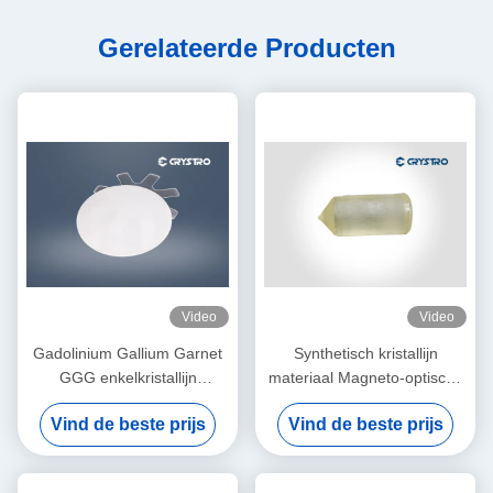
Gerelateerde Producten
Video
Video
Gadolinium Gallium Garnet
Synthetisch kristallijn
GGG enkelkristallijn
materiaal Magneto-optische
substraat voor YIG en BIG
kristallen Gadolinium Gallium
Vind de beste prijs
Vind de beste prijs
film
Garnet GGG