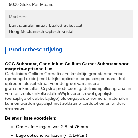
5000 Stuks Per Maand
Markeren:
Lanthaanaluminaat
, 
Laalo3 Substraat
, 
Hoog Mechanisch Optisch Kristal
Productbeschrijving
GGG Substraat, Gadolinium Gallium Garnet Substraat voor
magneto-optische film
Gadolinium Gallium Garnet
is een kristallijn granatenmateriaal
(gemengd oxide) met talrijke optische toepassingen naast het
optreden als substraat voor de groei van andere
granatenkristallen.Crystro produceert gadoliniumgalliumgranat in
vormen zoals enkelkristallenWij leveren zowel gepolijste
(eenzijdige of dubbelzijdige) als ongepolste vormen; materialen
kunnen worden gepolijst met zeldzame aardstoffen en andere
elementen.
Belangrijkste voordelen:
Grote afmetingen, van 2,8 tot 76 mm.
Lage optische verliezen (< 0,1%/cm)