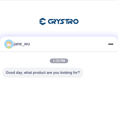
Sociale media
jane_wu
1:33 PM
Snel contact
Good day, what product are you looking for?
Telefoon
86-0551-63840886
E-mail
jane_wu@crystro.com
Adres