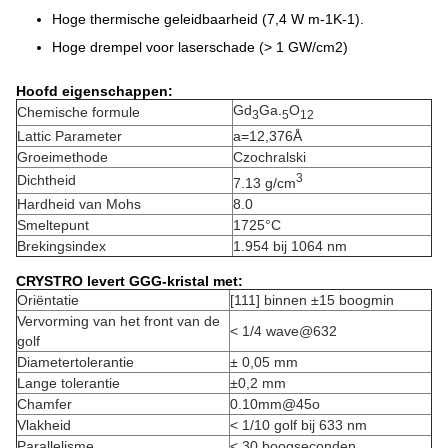
Hoge thermische geleidbaarheid (7,4 W m-1K-1).
Hoge drempel voor laserschade (> 1 GW/cm2)
Hoofd eigenschappen:
Gd
Ga.
O
Chemische formule
3
5
12
Lattic Parameter
a=12,376Å
Groeimethode
Czochralski
3
Dichtheid
7.13 g/cm
Hardheid van Mohs
8.0
Smeltepunt
1725°C
Brekingsindex
1.954 bij 1064 nm
CRYSTRO levert GGG-kristal met:
Oriëntatie
[111] binnen ±15 boogmin
Vervorming van het front van de
< 1/4 wave@632
golf
Diametertolerantie
± 0,05 mm
Lange tolerantie
±0,2 mm
Chamfer
0.10mm@45o
Vlakheid
< 1/10 golf bij 633 nm
Parallelisme
< 30 boogseconden