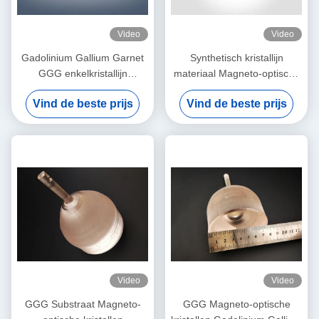
Video
Video
Gadolinium Gallium Garnet
Synthetisch kristallijn
GGG enkelkristallijn
materiaal Magneto-optische
substraat voor YIG en BIG
kristallen Gadolinium Gallium
Vind de beste prijs
Vind de beste prijs
film
Garnet GGG
Video
Video
GGG Substraat Magneto-
GGG Magneto-optische