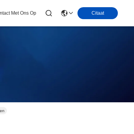
tact Met Ons Op
Citaat
len