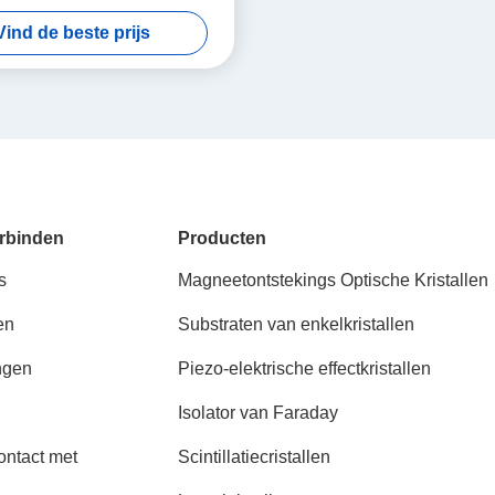
araday Isolators & Rotators,
Vind de beste prijs
0~1100nm Transmissie
rbinden
Producten
s
Magneetontstekings Optische Kristallen
en
Substraten van enkelkristallen
ngen
Piezo-elektrische effectkristallen
Isolator van Faraday
ntact met
Scintillatiecristallen