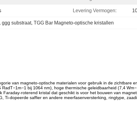
s
Levering Vermogen:
1
, 
ggg substraat
, 
TGG Bar Magneto-optische kristallen
gorie van magneto-optische materialen voor gebruik in de zichtbare e
35 RadT−1m−1 bij 1064 nm), hoge thermische geleidbaarheid (7,4 Wm−1
k Faraday-roterend kristal dat geschikt is voor het bouwen van magnet
 Ti-dopeerde saffier en andere meerfasenversterking, ringtype, zaadi