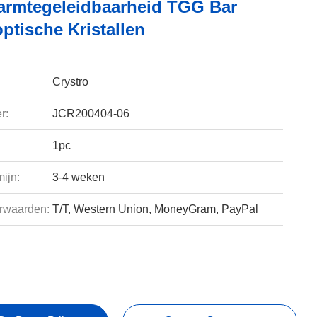
rmtegeleidbaarheid TGG Bar
ptische Kristallen
Crystro
r:
JCR200404-06
1pc
ijn:
3-4 weken
rwaarden:
T/T, Western Union, MoneyGram, PayPal