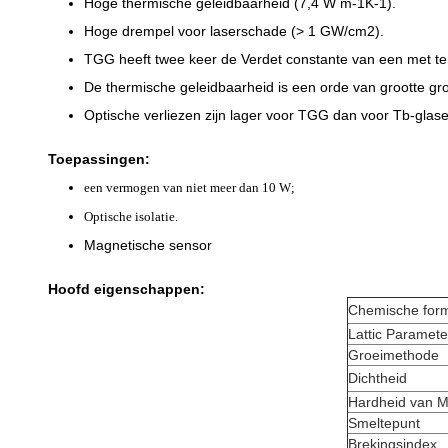
Hoge thermische geleidbaarheid (7,4 W m-1K-1).
Hoge drempel voor laserschade (> 1 GW/cm2).
TGG heeft twee keer de Verdet constante van een met t
De thermische geleidbaarheid is een orde van grootte gro
Optische verliezen zijn lager voor TGG dan voor Tb-glas
Toepassingen:
een vermogen van niet meer dan 10 W;
Optische isolatie.
Magnetische sensor
Hoofd eigenschappen:
Chemische for
Lattic Paramete
Groeimethode
Dichtheid
Hardheid van 
Smeltepunt
Brekingsindex