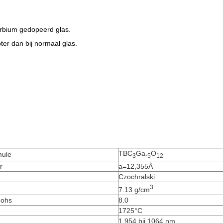
erbium gedopeerd glas.
ter dan bij normaal glas.
e
TBC
Ga.
O
mule
3
5
12
r
a=12,355Å
Czochralski
3
7.13 g/cm
Mohs
8.0
1725°C
1.954 bij 1064 nm