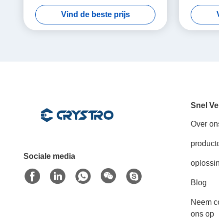
voor F
Vind de beste prijs
40
Snel Ve
Over on
product
Sociale media
oplossi
Blog
Neem co
ons op