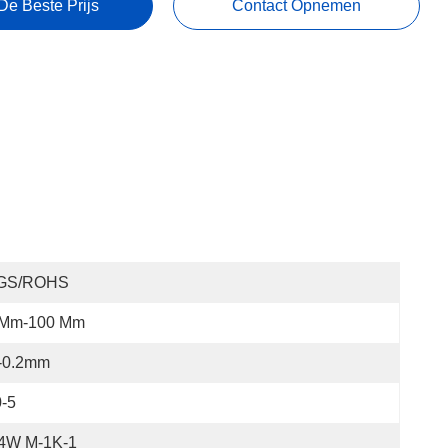
De Beste Prijs
Contact Opnemen
GS/ROHS
 Mm-100 Mm
/-0.2mm
-5
.4W M-1K-1