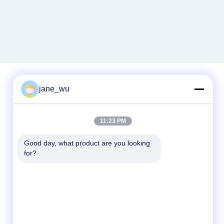
jane_wu
Snel contact
11:23 PM
Telefoon
86-0551-63840886
Good day, what product are you looking 
for?
E-mail
jane_wu@crystro.com
Adres
Nr. 176, Yuner Rd, Yunhai Rd Industriepark,
Baohe District, Hefei City, provincie Anhui