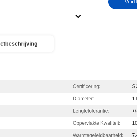
Vind 
ctbeschrijving
Certificering:
S
Diameter:
1
Lengtetolerantie:
+
Oppervlakte Kwaliteit:
10
Warmtegeleidbaarheid:
7