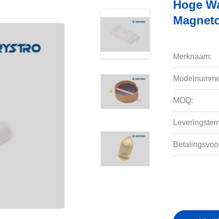
Hoge Wa
Magneto
Merknaam:
Modelnumme
MOQ:
Leveringsterm
Betalingsvoo