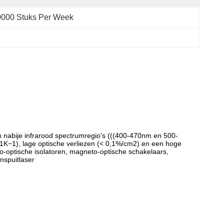
0000 Stuks Per Week
n nabije infrarood spectrumregio's (((400-470nm en 500-
K−1), lage optische verliezen (< 0,1%/cm2) en een hoge
o-optische isolatoren, magneto-optische schakelaars,
nspuitlaser