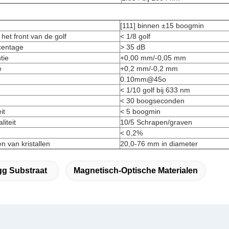
[111] binnen ±15 boogmin
het front van de golf
< 1/8 golf
centage
> 35 dB
tie
+0,00 mm/-0,05 mm
e
+0,2 mm/-0,2 mm
0.10mm@45o
< 1/10 golf bij 633 nm
< 30 boogseconden
it
< 5 boogmin
iteit
10/5 Schrapen/graven
< 0,2%
n van kristallen
20,0-76 mm in diameter
g Substraat
Magnetisch-Optische Materialen