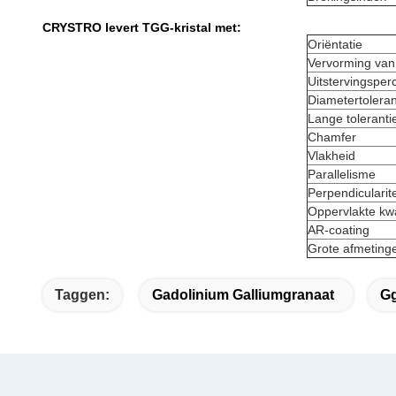
CRYSTRO levert TGG-kristal met:
Oriëntatie
Vervorming van 
Uitstervingsper
Diametertoleran
Lange toleranti
Chamfer
Vlakheid
Parallelisme
Perpendicularite
Oppervlakte kwal
AR-coating
Grote afmetinge
Taggen:
Gadolinium Galliumgranaat
Gg