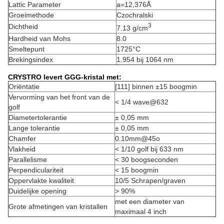
Lattic Parameter
a=12,376Å
Groeimethode
Czochralski
3
Dichtheid
7.13 g/cm
Hardheid van Mohs
8.0
Smeltepunt
1725°C
Brekingsindex
1.954 bij 1064 nm
CRYSTRO levert GGG-kristal met:
Oriëntatie
[111] binnen ±15 boogmin
Vervorming van het front van de
< 1/4 wave@632
golf
Diametertolerantie
± 0,05 mm
Lange tolerantie
± 0,05 mm
Chamfer
0.10mm@45o
Vlakheid
< 1/10 golf bij 633 nm
Parallelisme
< 30 boogseconden
Perpendiculariteit
< 15 boogmin
Oppervlakte kwaliteit
10/5 Schrapen/graven
Duidelijke opening
> 90%
met een diameter van
Grote afmetingen van kristallen
maximaal 4 inch