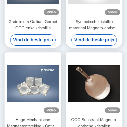
Video
Video
Gadolinium Gallium Garnet
Synthetisch kristallijn
GGG enkelkristallijn
materiaal Magneto-optische
substraat voor YIG en BIG
kristallen Gadolinium Gallium
Vind de beste prijs
Vind de beste prijs
film
Garnet GGG
Video
Video
Hoge Mechanische
GGG Substraat Magneto-
Magneetontsteking - Optisch
optische kristallen