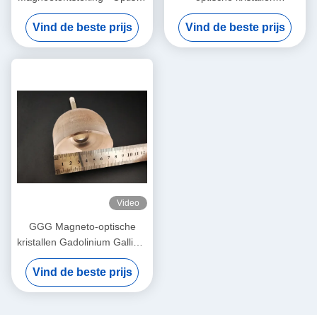
Crystal Gadolinium Gallium
Gadolinium Gallium Garnet
Vind de beste prijs
Vind de beste prijs
Garnet
Substraat
Video
GGG Magneto-optische
kristallen Gadolinium Gallium
Garnet Enkelkristallen en
Vind de beste prijs
substraten