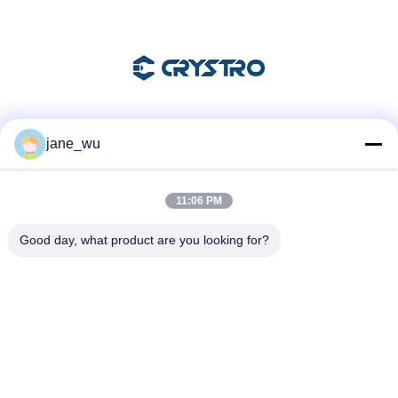
Sociale media
jane_wu
11:06 PM
Snel contact
Good day, what product are you looking for?
Telefoon
86-0551-63840886
E-mail
jane_wu@crystro.com
Adres