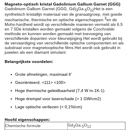
Magneto-optisch kristal Gadolinium Gallium Garnet (GGG)
Gadolinium Gallium Garnet (GGG, Gd)
Ga.
O
Het is een
3
5
12
synthetisch kristallijn materiaal van de granaatgroep, met goede
3
mechanische, thermische en optische eigenschappen.
en de
Mohs-hardheid wordt op verschillende manieren vermeld als 6,5
en 7.5De kristallen worden gemaakt volgens de Czochralski
methode en kunnen worden gemaakt met toevoeging van
verschillende dopanten voor kleurwijziging.Het wordt gebruikt bij
de vervaardiging van verschillende optische componenten en als
substraat voor magneto­optische films.Het wordt ook gebruikt in
juwelen als een diamant simulant.
Belangrijkste voordelen:
Grote afmetingen, maximaal 4'
Georiënteerd, <111> <100>
Hoge thermische geleidbaarheid (7,4 W m-1K-1).
Hoge drempel voor laserschade (> 1 GW/cm2)
Lage optische verliezen (< 0,1%/cm)
Hoofd eigenschappen:
Gd
Ga.
O
Chemische formule
3
5
12