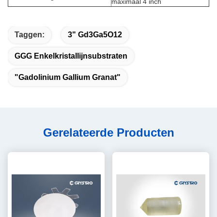
maximaal 4 inch
Taggen:
3" Gd3Ga5O12
GGG Enkelkristallijnsubstraten
"gadolinium Gallium Granat"
Gerelateerde Producten