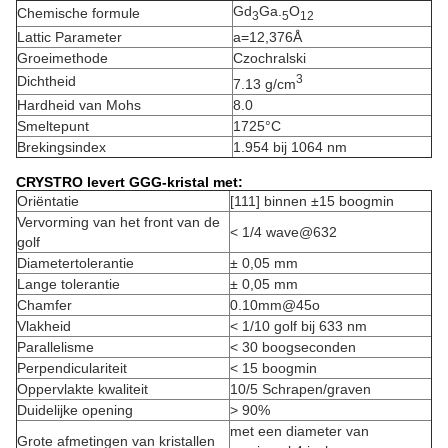
Gd
Ga.
O
Chemische formule
3
5
12
Lattic Parameter
a=12,376Å
Groeimethode
Czochralski
3
Dichtheid
7.13 g/cm
Hardheid van Mohs
8.0
Smeltepunt
1725°C
Brekingsindex
1.954 bij 1064 nm
CRYSTRO levert GGG-kristal met:
Oriëntatie
[111] binnen ±15 boogmin
Vervorming van het front van de
< 1/4 wave@632
golf
Diametertolerantie
± 0,05 mm
Lange tolerantie
± 0,05 mm
Chamfer
0.10mm@45o
Vlakheid
< 1/10 golf bij 633 nm
Parallelisme
< 30 boogseconden
Perpendiculariteit
< 15 boogmin
Oppervlakte kwaliteit
10/5 Schrapen/graven
Duidelijke opening
> 90%
met een diameter van
Grote afmetingen van kristallen