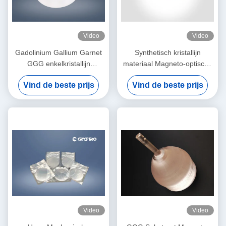
Video
Video
Gadolinium Gallium Garnet
Synthetisch kristallijn
GGG enkelkristallijn
materiaal Magneto-optische
substraat voor YIG en BIG
kristallen Gadolinium Gallium
Vind de beste prijs
Vind de beste prijs
film
Garnet GGG
Video
Video