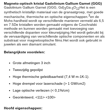
Magneto-optisch kristal Gadolinium Gallium Garnet (GGG)
Gadolinium Gallium Garnet (GGG, Gd)
Ga.
O
Het is een
3
5
12
synthetisch kristallijn materiaal van de granaatgroep, met goede
3
mechanische, thermische en optische eigenschappen.
en de
Mohs-hardheid wordt op verschillende manieren vermeld als 6,5
en 7.5De kristallen worden gemaakt volgens de Czochralski
methode en kunnen worden gemaakt met toevoeging van
verschillende dopanten voor kleurwijziging.Het wordt gebruikt bij
de vervaardiging van verschillende optische componenten en als
substraat voor magneto­optische films.Het wordt ook gebruikt in
juwelen als een diamant simulant.
Belangrijkste voordelen:
Grote afmetingen 3 inch
Tweezijdig gepolijst
Hoge thermische geleidbaarheid (7,4 W m-1K-1).
Hoge drempel voor laserschade (> 1 GW/cm2)
Lage optische verliezen (< 0,1%/cm)
Georiënteerd, <111> <100>
Hoofd eigenschappen: