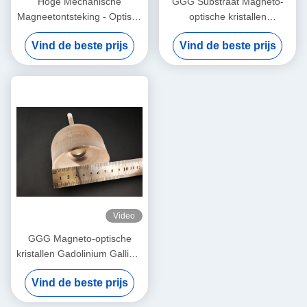
Hoge Mechanische
GGG Substraat Magneto-
Magneetontsteking - Optisch
optische kristallen
Crystal Gadolinium Gallium
Gadolinium Gallium Garnet
Vind de beste prijs
Vind de beste prijs
Garnet
Substraat
Video
GGG Magneto-optische
kristallen Gadolinium Gallium
Garnet Enkelkristallen en
Vind de beste prijs
substraten