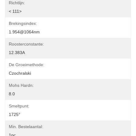
Richtlijn:
< 111>
Brekingsindex:
1.954@1064nm
Roosterconstante:
12.383A
De Groeimethode:
Czochralski
Mohs Hardn:
8.0
Smeltpunt:
1725°
Min. Bestelaantal:
1pc