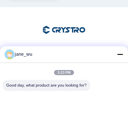
Sociale media
jane_wu
3:23 PM
Snel contact
Good day, what product are you looking for?
Telefoon
86-0551-63840886
E-mail
jane_wu@crystro.com