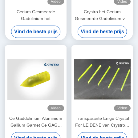
Video
Video
Cerium Gesmeerde
Crystro het Cerium
Gadolinium het
Gesmeerde Gadolinium van
Galliumgranaat GAGG
de het Galliumgranaat
Vind de beste prijs
Vind de beste prijs
Crystal High Quality van
GAGG van Aluminiumce
Aluminiumce
Enige Kristal
Video
Video
Ce Gaddolinium Aluminium
Transparante Enige Crystal
Gallium Garnet Ce GAGG
For LEIDENE van Crystroce
Single Crystal
LuAG Verlichtingstoepassing