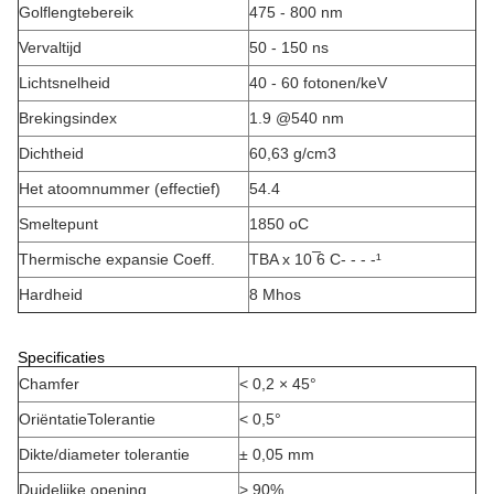
Golflengtebereik
475 - 800 nm
Vervaltijd
50 - 150 ns
Lichtsnelheid
40 - 60 fotonen/keV
Brekingsindex
1.9 @540 nm
Dichtheid
60,63 g/cm3
Het atoomnummer (effectief)
54.4
Smeltepunt
1850 oC
Thermische expansie Coeff.
TBA x 10 ̅6 C
- - - -
¹
Hardheid
8 Mhos
Specificaties
Chamfer
< 0,2 × 45°
Oriëntatie
Tolerantie
< 0,5°
Dikte/diameter tolerantie
± 0,05 mm
Duidelijke opening
> 90%