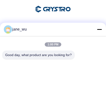
Sociale media
jane_wu
1:00 PM
Snel contact
Good day, what product are you looking for?
Telefoon
86-0551-63840886
E-mail
jane_wu@crystro.com
Adres
Nr. 176, Yuner Rd, Yunhai Rd Industriepark, Baohe District,
Hefei City, provincie Anhui