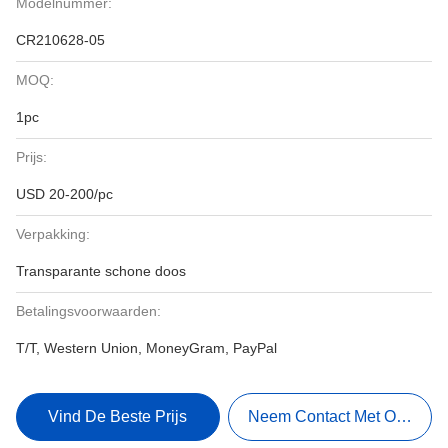
Modelnummer:
CR210628-05
MOQ:
1pc
Prijs:
USD 20-200/pc
Verpakking:
Transparante schone doos
Betalingsvoorwaarden:
T/T, Western Union, MoneyGram, PayPal
Vind De Beste Prijs
Neem Contact Met Ons Op