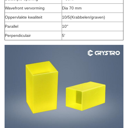
Wavefront vervorming
Dia 70 mm
Oppervlakte kwaliteit
10/5
(Krabbelen/graven)
Parallel
10′′
Perpendiculair
5′