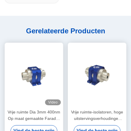
Gerelateerde Producten
Video
Vrije ruimte Dia 3mm 400nm
Vrije ruimte-isolatoren, hoge
Op maat gemaakte Faraday
uitstervingsverhoudingen
Isolator
TGG Crystal optische
Vind de beste prijs
Vind de beste prijs