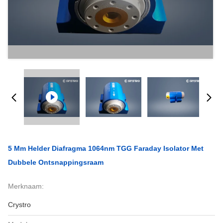
5 Mm Helder Diafragma 1064nm TGG Faraday Isolator Met
Dubbele Ontsnappingsraam
Merknaam:
Crystro