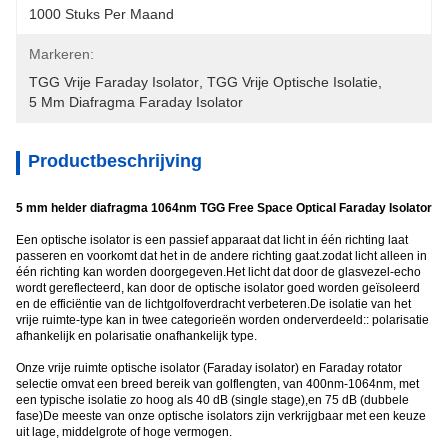
1000 Stuks Per Maand
Markeren:
TGG Vrije Faraday Isolator
, 
TGG Vrije Optische Isolatie
, 
5 Mm Diafragma Faraday Isolator
Productbeschrijving
5 mm helder diafragma 1064nm TGG Free Space Optical Faraday Isolator
Een optische isolator is een passief apparaat dat licht in één richting laat
passeren en voorkomt dat het in de andere richting gaat.zodat licht alleen in
één richting kan worden doorgegeven.Het licht dat door de glasvezel-echo
wordt gereflecteerd, kan door de optische isolator goed worden geïsoleerd
en de efficiëntie van de lichtgolfoverdracht verbeteren.De isolatie van het
vrije ruimte-type kan in twee categorieën worden onderverdeeld:: polarisatie
afhankelijk en polarisatie onafhankelijk type.
Onze vrije ruimte optische isolator (Faraday isolator) en Faraday rotator
selectie omvat een breed bereik van golflengten, van 400nm-1064nm, met
een typische isolatie zo hoog als 40 dB (single stage),en 75 dB (dubbele
fase)De meeste van onze optische isolators zijn verkrijgbaar met een keuze
uit lage, middelgrote of hoge vermogen.