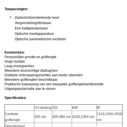
Toepassingen:
Zadenlichtversterkende laser
Vergrendelingsfilmlaser
Een halfgeleiderlaser
Optische meetapparatuur
Optische parametrische oscillator
Kenmerken:
Persoonlijke grootte en golflengte
Hoge isolatie
Laag invoegverlies
Meerdere doorzichtige diafragmen
Dubbele ontsnappingsruimtes aan beide uiteinden
Meerdere golflengten beschikbaar
Praktische toepassing van een bepaalde golflengtebandbreedte
Uitgangspolarisatie aan te sturen
Specificaties:
UV-straling
VIS
NIR
IR
Centrale
1319,2000,4500
355 nm
405-980 nm
1030,1064 nm
golflengte
nm
Operationeel