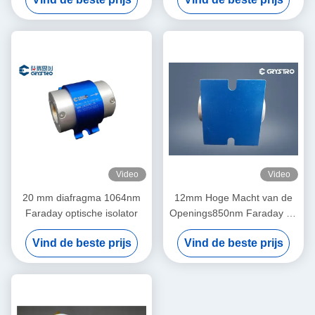
isolator, laag invoegverlies
Hoge stabiliteit
Enkel-/meertraps-isolator
Video
Video
20 mm diafragma 1064nm
12mm Hoge Macht van de
Faraday optische isolator
Openings850nm Faraday de
Optische Isolator
Vind de beste prijs
Vind de beste prijs