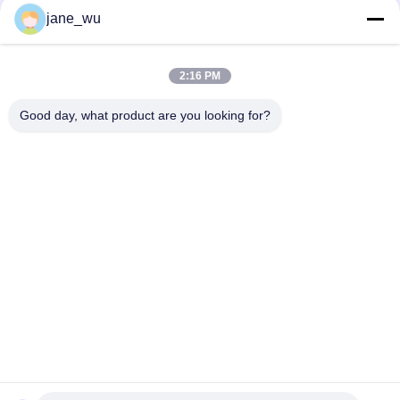
Sociale media
jane_wu
2:16 PM
Snel contact
Good day, what product are you looking for?
Telefoon
86-0551-63840886
E-mail
jane_wu@crystro.com
Adres
Nr. 176, Yuner Rd, Yunhai Rd Industriepark, Baohe District,
Hefei City, provincie Anhui
Privacybeleid
|
Sitemap
China Goed Kwaliteit Magneetontstekings Optische Kristallen
Auteursrecht © 2018-2026 ANHUI CRYSTRO CRYSTAL