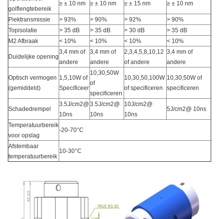
≥ ± 10 nm
≥ ± 10 nm
≥ ± 15 nm
≥ ± 10 nm
golflengtebereik
Piektransmissie
> 93%
> 90%
> 92%
> 90%
Topisolatie
> 35 dB
> 35 dB
> 30 dB
> 35 dB
M2 Afbraak
< 10%
< 10%
< 10%
< 10%
3,4 mm of
3,4 mm of
2,3,4,5,8,10,12
3,4 mm of
Duidelijke opening
andere
andere
of andere
andere
10,30,50W
Optisch vermogen
1,5,10W of
10,30,50,100W
10,30,50W of
of
(gemiddeld)
Specificeer
of specificeren
specificeren
specificeren
3.5J/cm2@
3.5J/cm2@
10J/cm2@
Schadedrempel
5J/cm2@ 10ns
10ns
10ns
10ns
Temperatuurbereik
-20-70°C
voor opslag
Afstembaar
10-30°C
temperatuurbereik