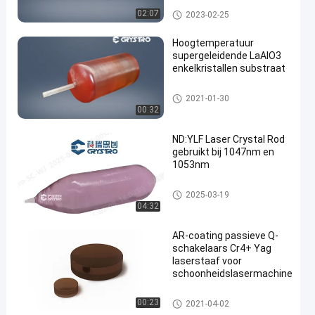
Magneetontstekings Optische K
02:07
2023-02-25
ristallen
Hoogtemperatuur
supergeleidende LaAlO3
enkelkristallen substraat
en
LaAlO3-wafer
2021-01-30
00:32
ND:YLF Laser Crystal Rod
gebruikt bij 1047nm en
1053nm
Laserkristallen
2025-03-19
04:32
AR-coating passieve Q-
schakelaars Cr4+ Yag
laserstaaf voor
schoonheidslasermachine
Laserkristallen
00:23
2021-04-02