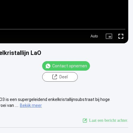
Auto
Picture-
Fullscre
in-
Picture
lkristallijn LaO
Contact opnemen
Deel
O3 is een supergeleidend enkelkristallijnsubstraat bij hoge
i van ....
Bekijk meer
Laat een bericht achter.