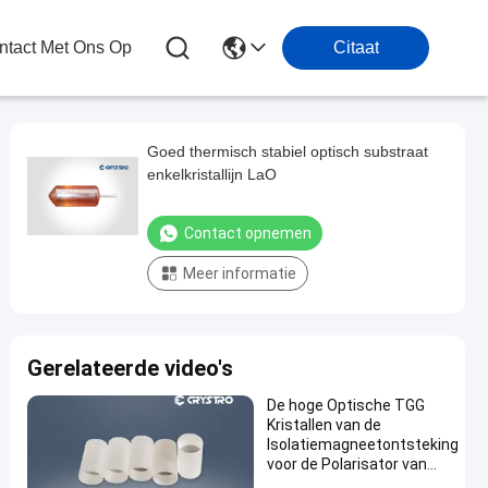
tact Met Ons Op
Citaat
Goed thermisch stabiel optisch substraat
enkelkristallijn LaO
Contact opnemen
Meer informatie
Gerelateerde video's
De hoge Optische TGG
Kristallen van de
Isolatiemagneetontsteking
voor de Polarisator van
Faraday