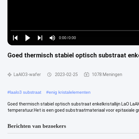
Loaded
:
0%
0:00
/
0:00
Play
Play
Play
Mute
Current
Duration
next
next
Goed thermisch stabiel optisch substraat enke
Time
LaAlO3-wafer
2023-02-25
1078 Meningen
#
laalo3 substraat
#
enig kristalelementen
Goed thermisch stabiel optisch substraat enkelkristallijn LaO LaAl
temperatuur.Het is een goed substraatmateriaal voor epitaxiale groe
Berichten van bezoekers