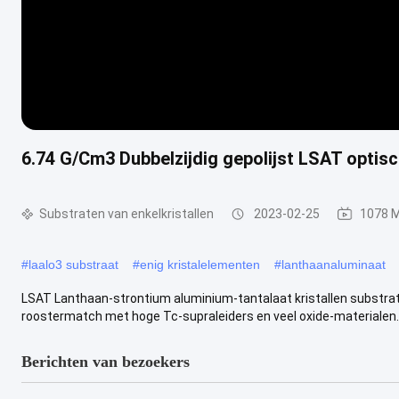
6.74 G/Cm3 Dubbelzijdig gepolijst LSAT optis
Substraten van enkelkristallen
2023-02-25
1078 
#
laalo3 substraat
#
enig kristalelementen
#
lanthaanaluminaat
LSAT Lanthaan-strontium aluminium-tantalaat kristallen substra
roostermatch met hoge Tc-supraleiders en veel oxide-materialen.L
Berichten van bezoekers