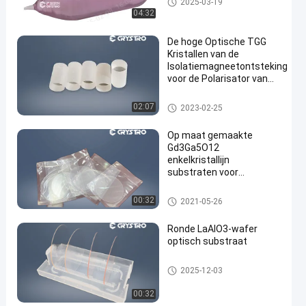
2025-03-19
04:32
De hoge Optische TGG
Kristallen van de
Isolatiemagneetontsteking
voor de Polarisator van
Faraday
Magneetontstekings Optische K
02:07
2023-02-25
ristallen
Op maat gemaakte
Gd3Ga5O12
enkelkristallijn
substraten voor
microgolfapparaten
Substraten van enkelkristallen
00:32
2021-05-26
Ronde LaAlO3-wafer
optisch substraat
Substraten van enkelkristallen
2025-12-03
00:32