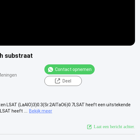
ch substraat
Contact opnemen
Meningen
Deel
ten LSAT (LaAlO)3)0.3(Sr.2AlTaO6)0.7LSAT heeft een uitstekende
SAT heeft ....
Bekijk meer
Laat een bericht achter.