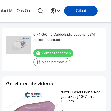
tact Met Ons Op
Citaat
6.74 G/Cm3 Dubbelzijdig gepolijst LSAT
optisch substraat
Contact opnemen
Meer informatie
Gerelateerde video's
ND:YLF Laser Crystal Rod
gebruikt bij 1047nm en
1053nm
Laserkristallen