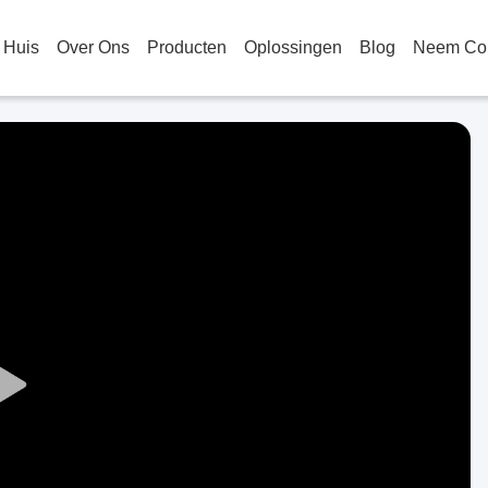
Huis
Over Ons
Producten
Oplossingen
Blog
Neem Con
Play
Video