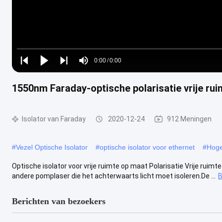
Loaded
:
0%
0:00
/
0:00
Play
Play
Play
Mute
Current
Duration
next
next
1550nm Faraday-optische polarisatie vrije rui
Time
Isolator van Faraday
2020-12-24
912 Meningen
#
Vezel Optische Isolator
#
optische isolator voor ethernet
#
Hoge
Optische isolator voor vrije ruimte op maat Polarisatie Vrije ruim
andere pomplaser die het achterwaarts licht moet isoleren.De ...
B
Berichten van bezoekers