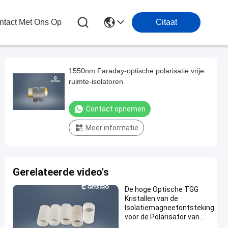
tact Met Ons Op
Citaat
1550nm Faraday-optische polarisatie vrije
ruimte-isolatoren
Contact opnemen
Meer informatie
Gerelateerde video's
De hoge Optische TGG
Kristallen van de
Isolatiemagneetontsteking
voor de Polarisator van
Faraday