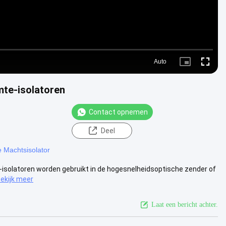
Auto
Picture-
Fullscre
in-
Picture
mte-isolatoren
Contact opnemen
Deel
 Machtsisolator
te-isolatoren worden gebruikt in de hogesnelheidsoptische zender of
ekijk meer
Laat een bericht achter.