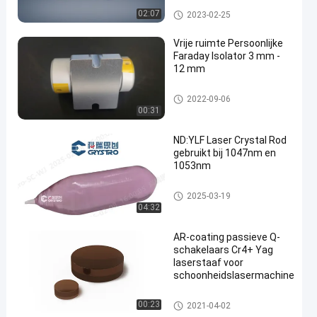
Magneetontstekings Optische K
02:07
2023-02-25
ristallen
Vrije ruimte Persoonlijke
Faraday Isolator 3 mm -
12 mm
en
Isolator van Faraday
2022-09-06
00:31
ND:YLF Laser Crystal Rod
gebruikt bij 1047nm en
1053nm
Laserkristallen
2025-03-19
04:32
AR-coating passieve Q-
schakelaars Cr4+ Yag
laserstaaf voor
schoonheidslasermachine
Laserkristallen
00:23
2021-04-02