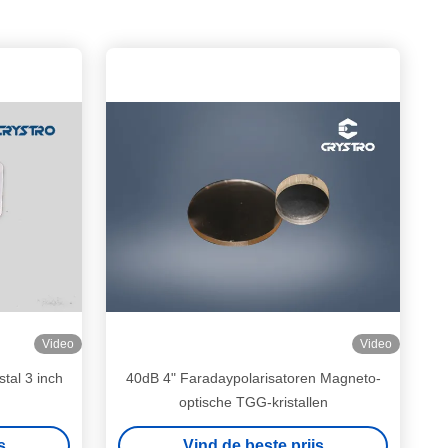
Video
Video
stal 3 inch
40dB 4" Faradaypolarisatoren Magneto-
optische TGG-kristallen
s
Vind de beste prijs