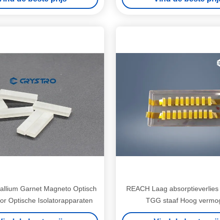
allium Garnet Magneto Optisch
REACH Laag absorptieverlies
oor Optische Isolatorapparaten
TGG staaf Hoog vermo