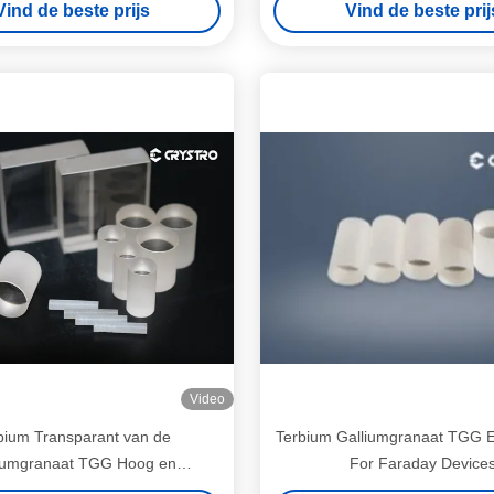
Vind de beste prijs
Vind de beste prij
Video
bium Transparant van de
Terbium Galliumgranaat TGG E
iumgranaat TGG Hoog en
For Faraday Device
Isolatiekristal