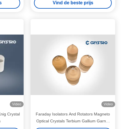
s
Vind de beste prijs
Video
Video
nig Crystal
Faraday Isolators And Rotators Magneto
s
Optical Crystals Terbium Gallium Garnet
TGG Crystal