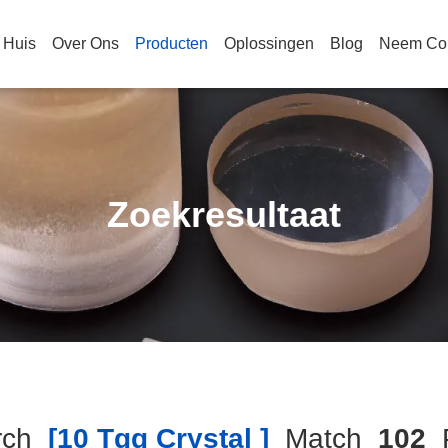
Huis
Over Ons
Producten
Oplossingen
Blog
Neem Con
Zoekresultaat
rch
[10 Tgg Crystal ]
Match
102
P