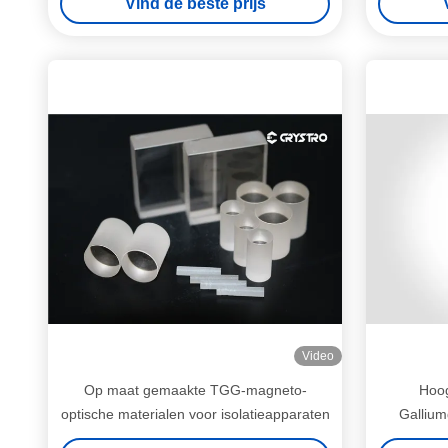
Vind de beste prijs
Video
Op maat gemaakte TGG-magneto-
Hoog
optische materialen voor isolatieapparaten
Gallium
Inf