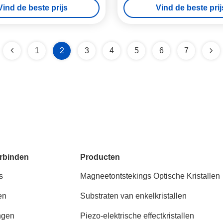
Vind de beste prijs
Vind de beste prij
1
2
3
4
5
6
7
rbinden
Producten
s
Magneetontstekings Optische Kristallen
en
Substraten van enkelkristallen
ngen
Piezo-elektrische effectkristallen