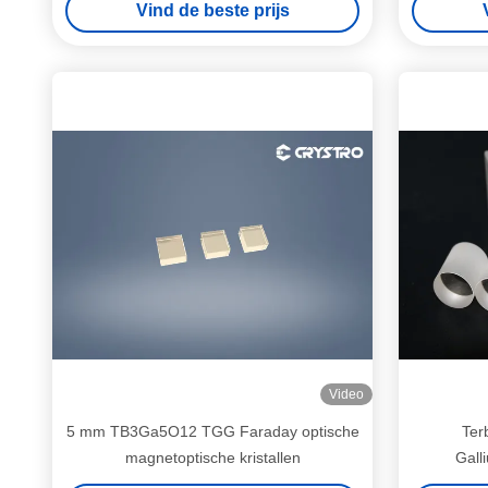
Vind de beste prijs
Video
5 mm TB3Ga5O12 TGG Faraday optische
Ter
magnetoptische kristallen
Gall