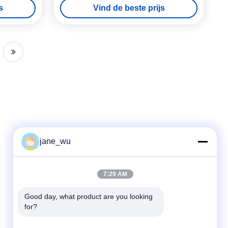
s
Vind de beste prijs
jane_wu
Snel contact
7:29 AM
Telefoon
86-0551-63840886
Good day, what product are you looking 
for?
E-mail
jane_wu@crystro.com