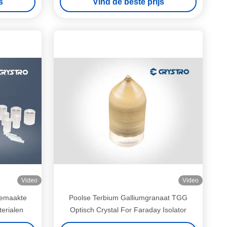
s
Vind de beste prijs
Video
Video
gemaakte
Poolse Terbium Galliumgranaat TGG
erialen
Optisch Crystal For Faraday Isolator