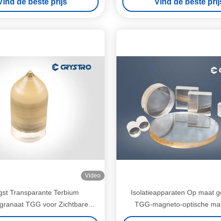
Vind de beste prijs
Vind de beste prij
Video
st Transparante Terbium
Isolatieapparaten Op maat 
granaat TGG voor Zichtbare
TGG-magneto-optische mat
rarode Optische Isolator