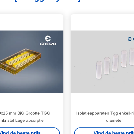
0x15 mm BiG Grootte TGG
Isolatieapparaten Tgg enkelkri
nkristal Lage absorptie
diameter
Vind de beste prijs
Vind de beste prij