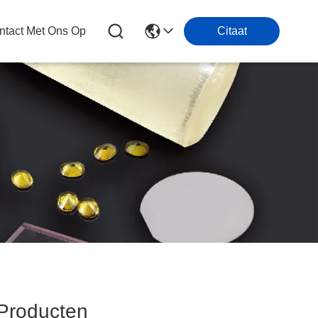
tact Met Ons Op
Citaat
roducten