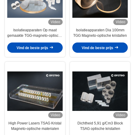
Video
Video
Isolatieapparaten Op maat
Isolatieapparaten Dia 100mm
gemaakte TGG-magneto-optische
TGG Magneto-optische kristallen
materialen
Vind de beste prijs
Vind de beste prijs
Video
Video
High Power Lasers TSAG Kristal
Dichtheid 5,91 g/Cm3 Block
Magneto-optische materialen
TSAG optische kristallen