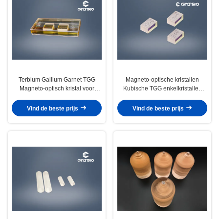
Terbium Gallium Garnet TGG
Magneto-optische kristallen
Magneto-optisch kristal voor
Kubische TGG enkelkristallen
optische isolatieapparaten
voor optische isolatoren met een
hoog vermogen
Vind de beste prijs
Vind de beste prijs