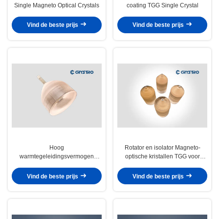
Single Magneto Optical Crystals
coating TGG Single Crystal
Vind de beste prijs
Vind de beste prijs
Hoog
Rotator en isolator Magneto-
warmtegeleidingsvermogen
optische kristallen TGG voor
Faraday rotator Terbium Gallium
Faraday-apparaten
Garnet
Vind de beste prijs
Vind de beste prijs