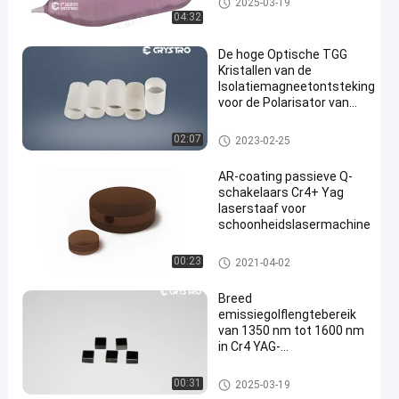
2025-03-19
04:32
De hoge Optische TGG
Kristallen van de
Isolatiemagneetontsteking
voor de Polarisator van
Faraday
Magneetontstekings Optische K
02:07
2023-02-25
ristallen
AR-coating passieve Q-
schakelaars Cr4+ Yag
laserstaaf voor
schoonheidslasermachine
Laserkristallen
00:23
2021-04-02
Breed
emissiegolflengtebereik
van 1350 nm tot 1600 nm
in Cr4 YAG-
laserkristalstaaf voor
verschillende
Laserkristallen
00:31
2025-03-19
toepassingen