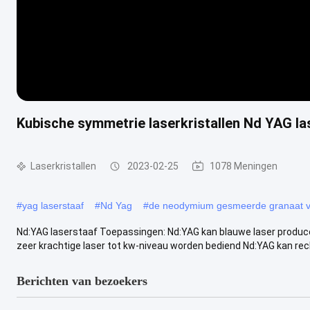
Kubische symmetrie laserkristallen Nd YAG l
Laserkristallen
2023-02-25
1078 Meningen
#
yag laserstaaf
#
Nd Yag
#
de neodymium gesmeerde granaat va
Nd:YAG laserstaaf Toepassingen: Nd:YAG kan blauwe laser produc
zeer krachtige laser tot kw-niveau worden bediend Nd:YAG kan rech
Berichten van bezoekers