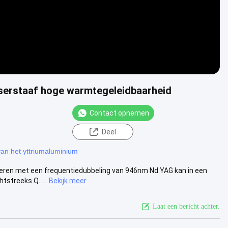
aserstaaf hoge warmtegeleidbaarheid
Contact opnemen
Deel
n het yttriumaluminium
eren met een frequentiedubbeling van 946nm Nd:YAG kan in een
tstreeks Q.....
Bekijk meer
Laat een bericht achter.