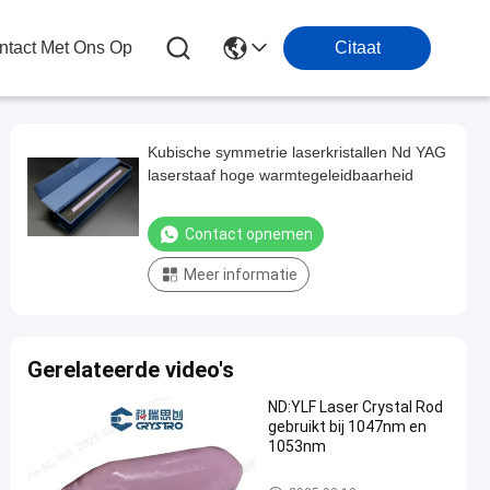
tact Met Ons Op
Citaat
Kubische symmetrie laserkristallen Nd YAG
laserstaaf hoge warmtegeleidbaarheid
Contact opnemen
Meer informatie
Gerelateerde video's
ND:YLF Laser Crystal Rod
gebruikt bij 1047nm en
1053nm
Laserkristallen