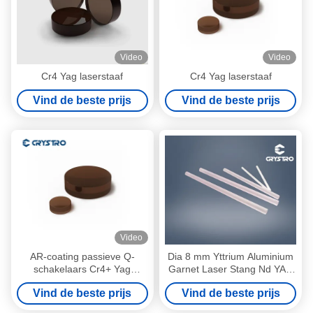
Video
Video
Cr4 Yag laserstaaf
Cr4 Yag laserstaaf
Vind de beste prijs
Vind de beste prijs
Video
AR-coating passieve Q-
Dia 8 mm Yttrium Aluminium
schakelaars Cr4+ Yag
Garnet Laser Stang Nd YAG
laserstaaf voor
Single Crystal
Vind de beste prijs
Vind de beste prijs
schoonheidslasermachine