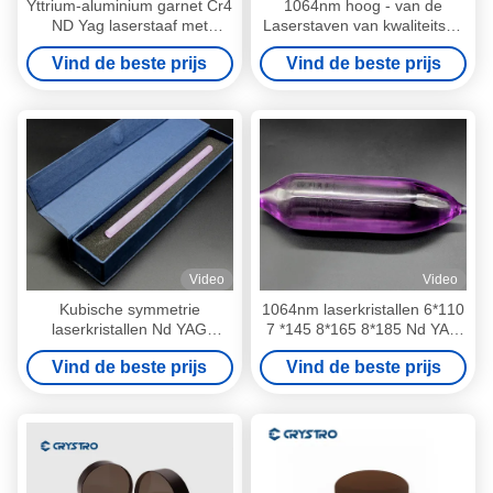
Yttrium-aluminium garnet Cr4
1064nm hoog - van de
ND Yag laserstaaf met
Laserstaven van kwaliteitsnd
chroom
YAG de Staven van Nd Yag
Vind de beste prijs
Vind de beste prijs
Video
Video
Kubische symmetrie
1064nm laserkristallen 6*110
laserkristallen Nd YAG
7 *145 8*165 8*185 Nd YAG
laserstaaf hoge
laserstaaf
Vind de beste prijs
Vind de beste prijs
warmtegeleidbaarheid