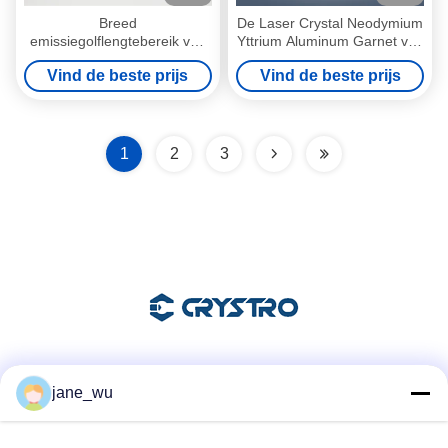
Breed
De Laser Crystal Neodymium
emissiegolflengtebereik van
Yttrium Aluminum Garnet van
1350 nm tot 1600 nm in Cr4
hoge Machtsnd YAG
Vind de beste prijs
Vind de beste prijs
YAG-laserkristalstaaf voor
verschillende toepassingen
1
2
3
Sociale media
jane_wu