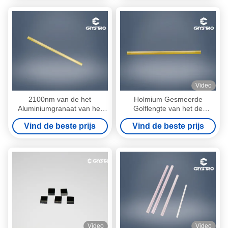
Video
2100nm van de het
Holmium Gesmeerde
Aluminiumgranaat van het
Golflengte van het de
golflengteholmium
Laserkristal 2100nm van
Vind de beste prijs
Vind de beste prijs
Gesmeerde Yttrium Laser
Garnet Ho YAG van het
Crystal Rod van Ho YAG
Yttriumaluminium
Video
Video