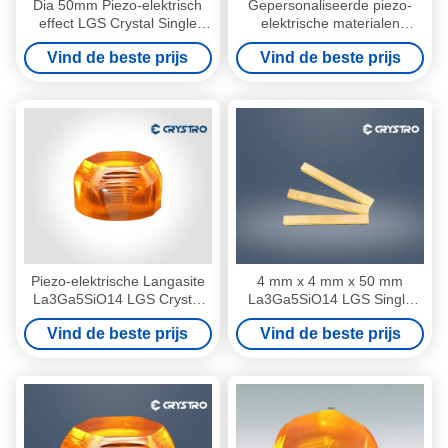
Dia 50mm Piezo-elektrisch
Gepersonaliseerde piezo-
effect LGS Crystal Single
elektrische materialen
Material Custom Angle
Langasite La3Ga5SiO14
Vind de beste prijs
Vind de beste prijs
Direction
LGS Crystal
Piezo-elektrische Langasite
4 mm x 4 mm x 50 mm
La3Ga5SiO14 LGS Crystal
La3Ga5SiO14 LGS Single
Customized Q Switch
Crystal met Au coating bar
Vind de beste prijs
Vind de beste prijs
materiaal