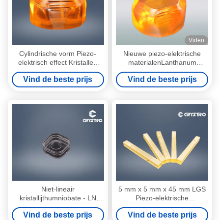
Video
Cylindrische vorm Piezo-
Nieuwe piezo-elektrische
elektrisch effect Kristallen
materialenLanthanum
Langasite La3Ga5SiO14
Gallium Silicaat bekend als
Vind de beste prijs
Vind de beste prijs
LGS
Langasite Crystal
Niet-lineair
5 mm x 5 mm x 45 mm LGS
kristallijthumniobate - LN
Piezo-elektrische
LiNbO3 kristalmateriaal
effectkristallen met
Vind de beste prijs
Vind de beste prijs
elektrodenbalk