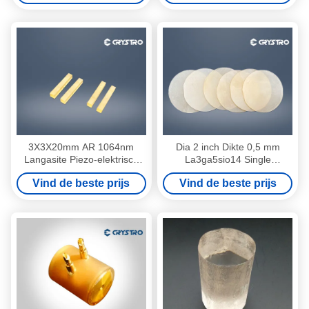
3X3X20mm AR 1064nm
Dia 2 inch Dikte 0,5 mm
Langasite Piezo-elektrisch
La3ga5sio14 Single
effect kristallen
Langasite Crystal LGS
Vind de beste prijs
Vind de beste prijs
La3Ga5SiO14
Substraat