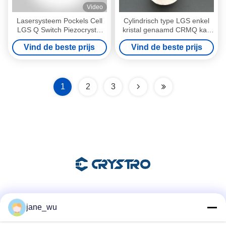
Video
Lasersysteem Pockels Cell
Cylindrisch type LGS enkel
LGS Q Switch Piezocrystal
kristal genaamd CRMQ kan
LGS
BBO vervangen voor Q-
Vind de beste prijs
Vind de beste prijs
schakelaar
1
2
3
Sociale media
jane_wu