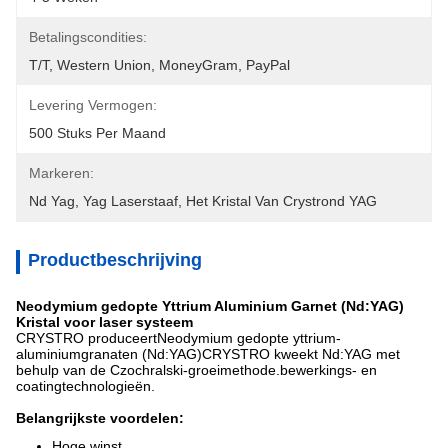
Betalingscondities:
T/T, Western Union, MoneyGram, PayPal
Levering Vermogen:
500 Stuks Per Maand
Markeren:
Nd Yag
, 
Yag Laserstaaf
, 
Het Kristal Van Crystrond YAG
Productbeschrijving
Neodymium gedopte Yttrium Aluminium Garnet (Nd:YAG)
Kristal voor laser systeem
CRYSTRO produceert
Neodymium gedopte yttrium-
aluminiumgranaten (Nd:YAG)
CRYSTRO kweekt Nd:YAG met
behulp van de Czochralski-groeimethode.bewerkings- en
coatingtechnologieën.
Belangrijkste voordelen:
Hoge winst