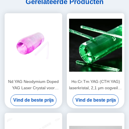
Gerelateerde Producten
Nd:YAG Neodymium Doped
Ho:Cr:Tm:YAG (CTH:YAG)
YAG Laser Crystal voor
laserkristal, 2,1 μm oogveilig,
hoogvermogende solid state
hoog rendement flits/diode
Vind de beste prijs
Vind de beste prijs
lasersystemen
gepompt