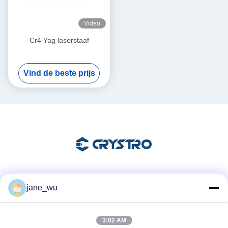
Video
Cr4 Yag laserstaaf
Vind de beste prijs
Sociale media
jane_wu
3:02 AM