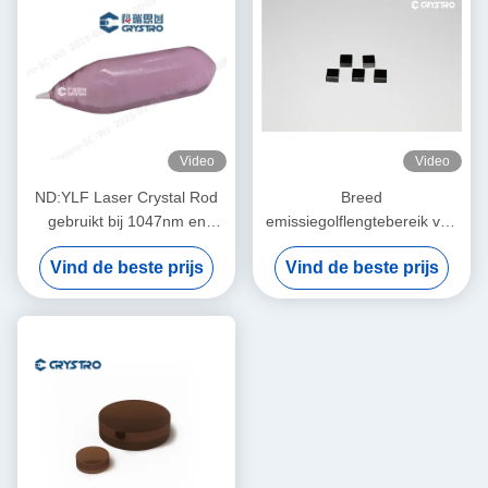
Video
Video
ND:YLF Laser Crystal Rod
Breed
gebruikt bij 1047nm en
emissiegolflengtebereik van
1053nm
1350 nm tot 1600 nm in Cr4
Vind de beste prijs
Vind de beste prijs
YAG-laserkristalstaaf voor
verschillende toepassingen