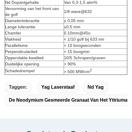
Nd Dopantgehalte
Van 0,3-1,5 atm%
Vervorming van het front van
1/8 wave@632
de golf
Diametertolerantie
± 0,05 mm
Lange tolerantie
±0,5 mm
Chamfer
0.10mm@45o
Vlakheid
< 1/10 golf bij 633 nm
Parallelisme
< 10 boogseconden
Perpendiculariteit
< 15 boogmin
Oppervlakte kwaliteit
10/5 Schrapen/graven
Duidelijke opening
> 90%
2
Schadedrempel
> 500 MW/cm
Taggen:
Yag Laserstaaf
Nd Yag
De Neodymium Gesmeerde Granaat Van Het Yttriumal