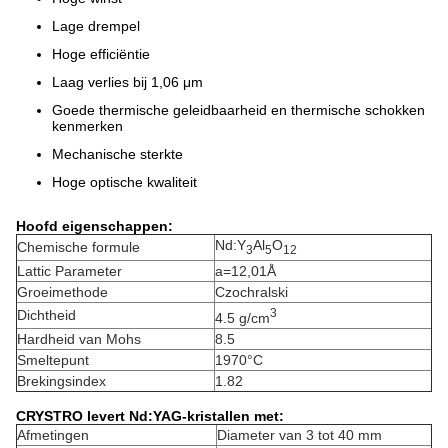
Lage drempel
Hoge efficiëntie
Laag verlies bij 1,06 μm
Goede thermische geleidbaarheid en thermische schokken
kenmerken
Mechanische sterkte
Hoge optische kwaliteit
Hoofd eigenschappen:
Nd:Y
Al
O
Chemische formule
3
5
12
Lattic Parameter
a=12,01Å
Groeimethode
Czochralski
3
Dichtheid
4.5 g/cm
Hardheid van Mohs
8.5
Smeltepunt
1970°C
Brekingsindex
1.82
CRYSTRO levert Nd:YAG-kristallen met:
Afmetingen
Diameter van 3 tot 40 mm