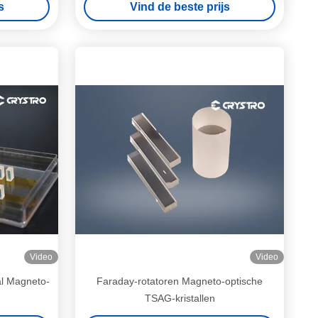
s
Vind de beste prijs
Video
Video
al Magneto-
Faraday-rotatoren Magneto-optische
TSAG-kristallen