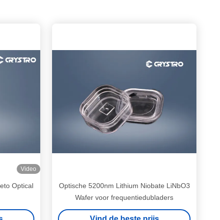
Video
to Optical
Optische 5200nm Lithium Niobate LiNbO3
Wafer voor frequentiedubladers
s
Vind de beste prijs