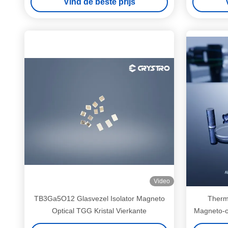
Vind de beste prijs
Video
TB3Ga5O12 Glasvezel Isolator Magneto
Therm
Optical TGG Kristal Vierkante
Magneto-op
onder 