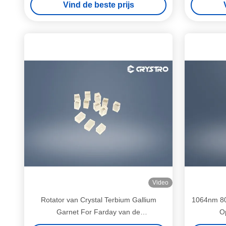
Vind de beste prijs
Video
Rotator van Crystal Terbium Gallium
1064nm 8
Garnet For Farday van de
Op
Crystromagneetontsteking de Optische