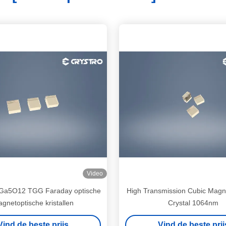
Video
a5O12 TGG Faraday optische
High Transmission Cubic Magne
gnetoptische kristallen
Crystal 1064nm
Vind de beste prijs
Vind de beste prij