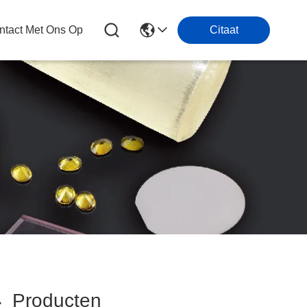
tact Met Ons Op
Citaat
4
Producten