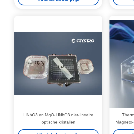
LiNbO3 en MgO-LiNbO3 niet-lineaire
Therm
optische kristallen
Magneto-o
Box Pa