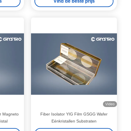
s
Vind de beste prijs
paraten
Video
r Magneto
Fiber Isolator YIG Film GSGG Wafer
stal
Eénkristallen Substraten