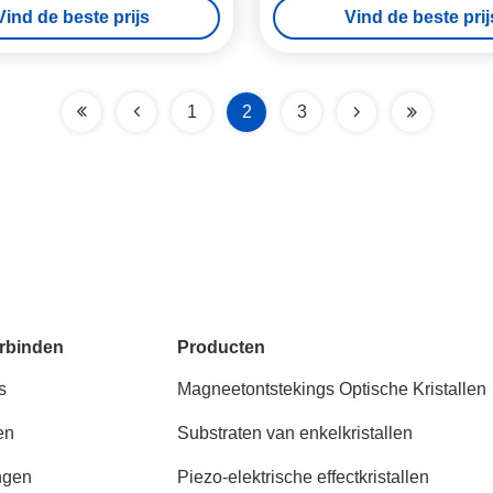
Vind de beste prijs
Vind de beste prij
1
2
3
rbinden
Producten
s
Magneetontstekings Optische Kristallen
en
Substraten van enkelkristallen
ngen
Piezo-elektrische effectkristallen