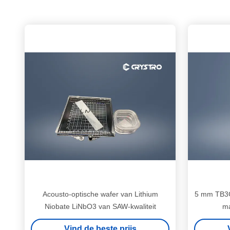
Acousto-optische wafer van Lithium
5 mm TB3G
Niobate LiNbO3 van SAW-kwaliteit
ma
Vind de beste prijs