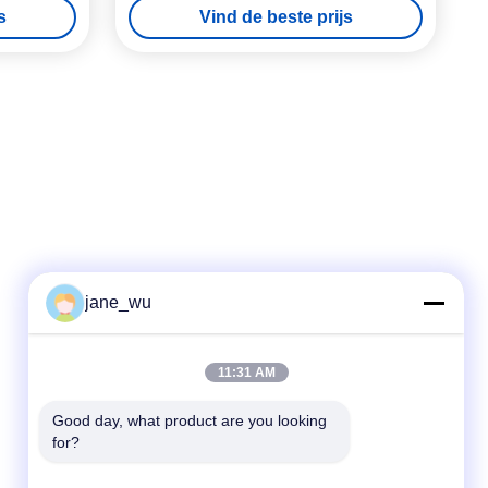
s
Vind de beste prijs
jane_wu
Snel contact
11:31 AM
Telefoon
86-0551-63840886
Good day, what product are you looking 
for?
E-mail
jane_wu@crystro.com