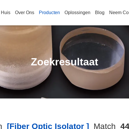
Huis
Over Ons
Producten
Oplossingen
Blog
Neem Con
Zoekresultaat
h
[fiber Optic Isolator ]
Match
4