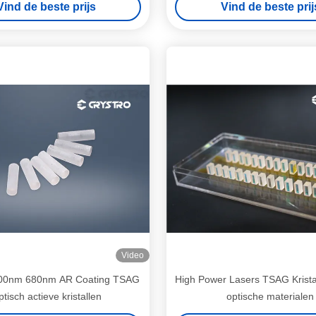
Vind de beste prijs
Vind de beste prij
Video
00nm 680nm AR Coating TSAG
High Power Lasers TSAG Krist
tisch actieve kristallen
optische materialen