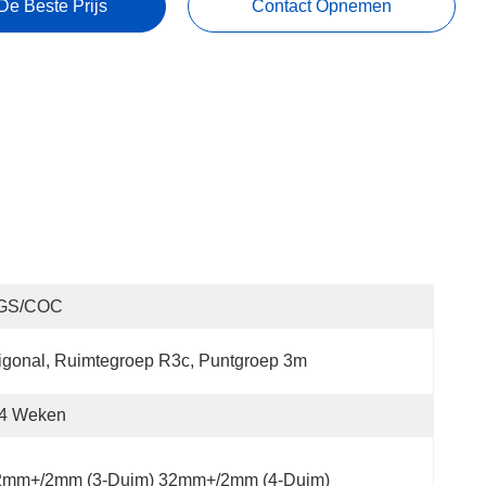
De Beste Prijs
Contact Opnemen
GS/COC
igonal, Ruimtegroep R3c, Puntgroep 3m
-4 Weken
2mm+/2mm (3-Duim) 32mm+/2mm (4-Duim)