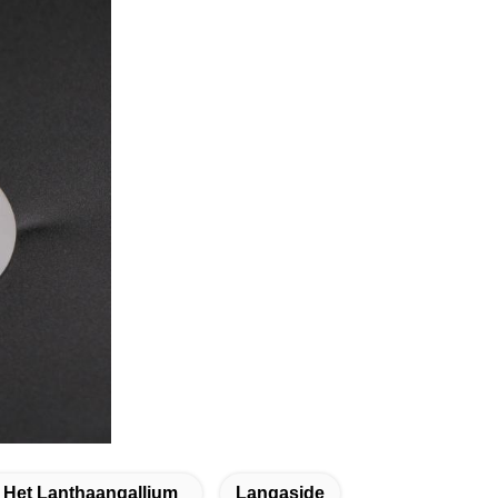
n Het Lanthaangallium
Langaside