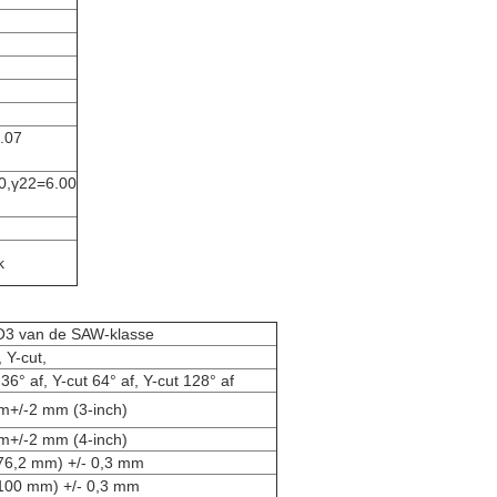
.07
0,γ22=6.00
k
O3 van de SAW-klasse
, Y-cut,
 36° af, Y-cut 64° af, Y-cut 128° af
m+/-2 mm (3-inch)
m+/-2 mm (4-inch)
76,2 mm) +/- 0,3 mm
100 mm) +/- 0,3 mm