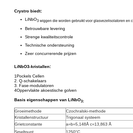
Crystro biedt:
LiNbO
3 wiggen die worden gebruikt voor glasvezelisolatoren en ci
Betrouwbare levering
Strenge kwaliteitscontrole
Technische ondersteuning
Zeer concurrerende prijzen
LiNbO3-kristallen:
1Pockels Cellen
2. Q-schakelaars
3. Fase-modulatoren
4Oppervlakte akoestische golven
Basis eigenschappen van LiNbO
3:
Groeimethode
Czochralski-methode
Kristallenstructuur
Trigonaal systeem
Grietconstante
a=b=5,148Å c=13,863 Å
Smeltpunt
1250°C