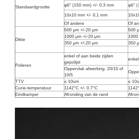
φ6" (150 mm) +/- 0,3 mm
φ6" (
Standaardgrootte
10x10 mm +/- 0,1 mm
10x1
Of andere
Of a
500 μm +/-20 μm
500 
1000 μm +/-20 μm
1000
Dikte
350 μm +/-20 μm
350 
enkel of aan beide zijden
enkel
gepolijst
Polieren
Oppervlak afwerking: 20/10 of
Opper
10/5
TTV
≤ 10um
≤ 10
Curie-temperatuur
1142°C +/- 0,7°C
1142
Eindkamper
Afronding van de rand
Afron