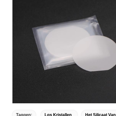
Taggen:
Lgs Kristallen
Het Silicaat Va