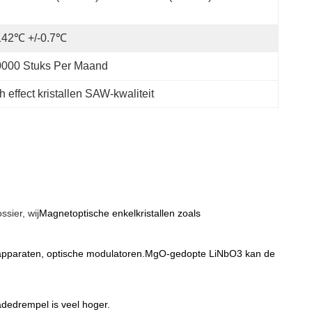
142℃ +/-0.7℃
0000 Stuks Per Maand
h effect kristallen SAW-kwaliteit
ssier, wij
Magnetoptische enkelkristallen zoals 
che apparaten, optische modulatoren.MgO-gedopte LiNbO3 kan de 
dedrempel is veel hoger.