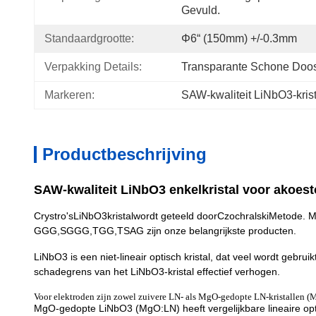
Gevuld.
Standaardgrootte:
Φ6“ (150mm) +/-0.3mm
Verpakking Details:
Transparante Schone Doo
Markeren:
SAW-kwaliteit LiNbO3-krist
Productbeschrijving
SAW-kwaliteit LiNbO3 enkelkristal voor akoes
Crystro's
LiNbO3
kristal
wordt geteeld door
Czochralski
Metode. Ma
GGG,SGGG,TGG,TSAG zijn onze belangrijkste producten.
LiNbO3 is een niet-lineair optisch kristal, dat veel wordt geb
schadegrens van het LiNbO3-kristal effectief verhogen.
Voor elektroden zijn zowel zuivere LN- als MgO-gedopte LN-kristallen (
MgO-gedopte LiNbO3 (MgO:LN) heeft vergelijkbare lineaire opt