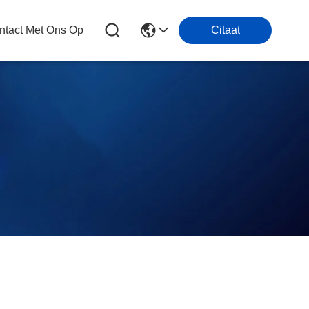
tact Met Ons Op
Citaat