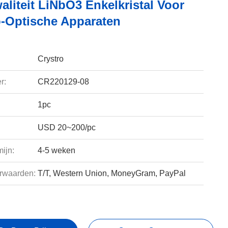
liteit LiNbO3 Enkelkristal Voor
-Optische Apparaten
Crystro
r:
CR220129-08
1pc
USD 20~200/pc
ijn:
4-5 weken
rwaarden:
T/T, Western Union, MoneyGram, PayPal