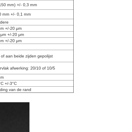
150 mm) +/- 0,3 mm
0 mm +/- 0,1 mm
ndere
μm +/-20 μm
 μm +/-20 μm
μm +/-20 μm
 of aan beide zijden gepolijst
vlak afwerking: 20/10 of 10/5
um
°C +/-3°C
ding van de rand