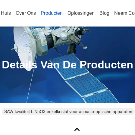
Huis
Over Ons
Producten
Oplossingen
Blog
Neem Con
Details Van De Producten
SAW-kwaliteit LiNbO3 enkelkristal voor acousto-optische apparaten