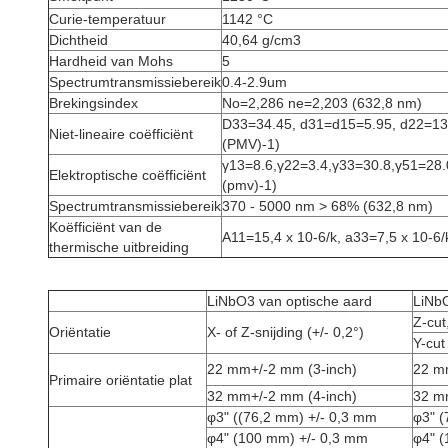
Curie-temperatuur
1142 °C
Dichtheid
40,64 g/cm3
Hardheid van Mohs
5
Spectrumtransmissiebereik
0.4-2.9um
Brekingsindex
No=2,286 ne=2,203 (632,8 nm)
D33=34.45, d31=d15=5.95, d22=13
Niet-lineaire coëfficiënt
(PMV)
-1
)
γ13=8.6,γ22=3.4,γ33=30.8,γ51=28.
Elektroptische coëfficiënt
(pmv)
-1
)
Spectrumtransmissiebereik
370 - 5000 nm > 68% (632,8 nm)
Koëfficiënt van de
A11=15,4 x 10
-6
/k, a33=7,5 x 10
-6
/
thermische uitbreiding
LiNbO3 van optische aard
LiNb
Z-cut
Oriëntatie
X- of Z-snijding (+/- 0,2°)
Y-cut
22 mm+/-2 mm (3-inch)
22 m
Primaire oriëntatie plat
32 mm+/-2 mm (4-inch)
32 m
φ3" ((76,2 mm) +/- 0,3 mm
φ3" (
φ4" (100 mm) +/- 0,3 mm
φ4" (