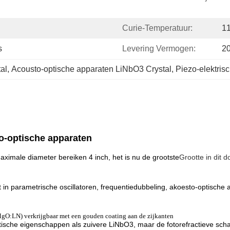
Curie-Temperatuur:
1
s
Levering Vermogen:
2
al
, 
Acousto-optische apparaten LiNbO3 Crystal
, 
Piezo-elektrisc
to-optische apparaten
ximale diameter bereiken 4 inch, het is nu de grootste
Grootte in dit do
ruikt in parametrische oscillatoren, frequentiedubbeling, akoesto-optis
MgO:LN) verkrijgbaar met een gouden coating aan de zijkanten
ische eigenschappen als zuivere LiNbO3, maar de fotorefractieve scha