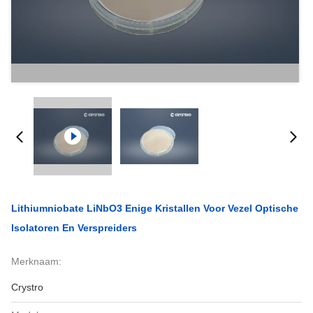
Lithiumniobate LiNbO3 Enige Kristallen Voor Vezel Optische
Isolatoren En Verspreiders
Merknaam:
Crystro