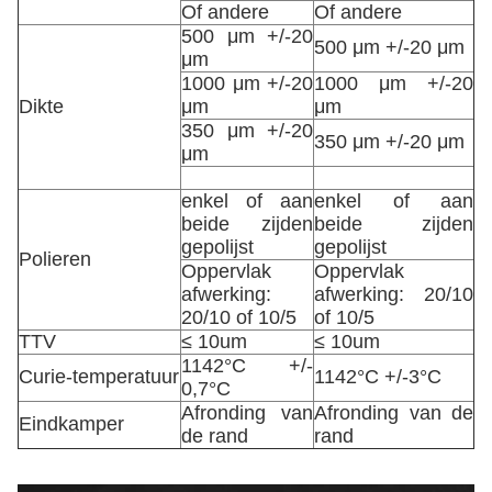
Of andere
Of andere
500 μm +/-20
500 μm +/-20 μm
μm
1000 μm +/-20
1000 μm +/-20
Dikte
μm
μm
350 μm +/-20
350 μm +/-20 μm
μm
enkel of aan
enkel of aan
beide zijden
beide zijden
gepolijst
gepolijst
Polieren
Oppervlak
Oppervlak
afwerking:
afwerking: 20/10
20/10 of 10/5
of 10/5
TTV
≤ 10um
≤ 10um
1142°C +/-
Curie-temperatuur
1142°C +/-3°C
0,7°C
Afronding van
Afronding van de
Eindkamper
de rand
rand