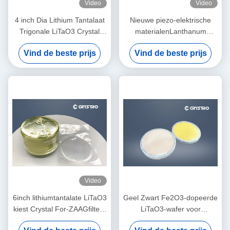
Video
Video
4 inch Dia Lithium Tantalaat
Nieuwe piezo-elektrische
Trigonale LiTaO3 Crystal
materialenLanthanum
Wafers Voor E-O Apparaten
Gallium Silicaat bekend als
Vind de beste prijs
Vind de beste prijs
Langasite Crystal
Video
6inch lithiumtantalate LiTaO3
Geel Zwart Fe2O3-dopeerde
kiest Crystal For-ZAAGfilters
LiTaO3-wafer voor
uit
fotorefractie