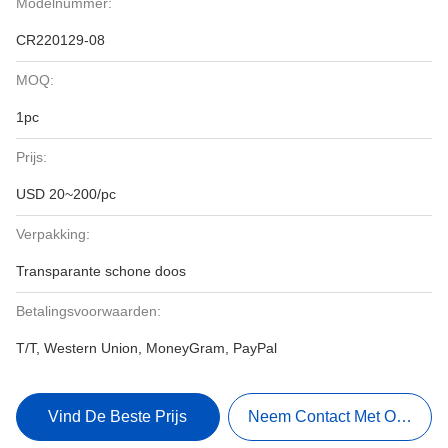
Modelnummer:
CR220129-08
MOQ:
1pc
Prijs:
USD 20~200/pc
Verpakking:
Transparante schone doos
Betalingsvoorwaarden:
T/T, Western Union, MoneyGram, PayPal
Vind De Beste Prijs
Neem Contact Met Ons Op