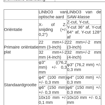
LiNbO3 van
LiNbO3 van de
optische aard
SAW-klasse
Z-cut, Y-cut,
X- of Z-
Y-cut 36° af, Y-cut
Oriëntatie
snijding (+/-
64° af, Y-cut 128°
0,2°)
af
22 mm+/-2
22 mm+/-2 mm
Primaire oriëntatie
mm (3-inch)
(3-inch)
plat
32 mm+/-2
32 mm+/-2 mm
mm (4-inch)
(4-inch)
φ3" ((76,2
φ3" (76,2 mm) +/-
mm) +/- 0,3
0,3 mm
mm
φ4" (100 mm)
φ4" (100 mm) +/-
+/- 0,3 mm
0,3 mm
Standaardgrootte
φ6" (150 mm)
φ6" (150 mm) +/-
+/- 0,3 mm
0,3 mm
10x10 mm +/-
10x10 mm +/- 0,1
0,1 mm
mm