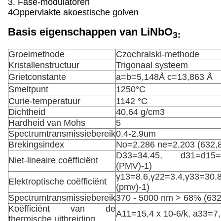
3. Fase-modulatoren
4Oppervlakte akoestische golven
Basis eigenschappen van LiNbO
3:
Groeimethode
Czochralski-methode
Kristallenstructuur
Trigonaal systeem
Grietconstante
a=b=5,148Å c=13,863 Å
Smeltpunt
1250°C
Curie-temperatuur
1142 °C
Dichtheid
40,64 g/cm3
Hardheid van Mohs
5
Spectrumtransmissiebereik
0.4-2.9um
Brekingsindex
No=2,286 ne=2,203 (632,
D33=34.45, d31=d15=
Niet-lineaire coëfficiënt
(PMV)
-1
)
γ13=8.6,γ22=3.4,γ33=30.
Elektroptische coëfficiënt
(pmv)
-1
)
Spectrumtransmissiebereik
370 - 5000 nm > 68% (632
Koëfficiënt van de
A11=15,4 x 10
-6
/k, a33=7,
thermische uitbreiding